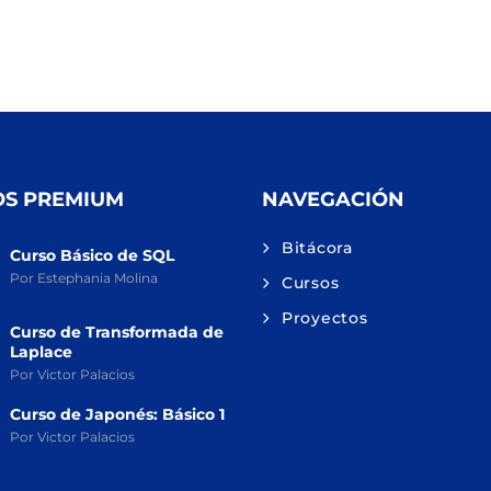
OS PREMIUM
NAVEGACIÓN
Bitácora
Curso Básico de SQL
Por Estephania Molina
Cursos
Proyectos
Curso de Transformada de
Laplace
Por Victor Palacios
Curso de Japonés: Básico 1
Por Victor Palacios