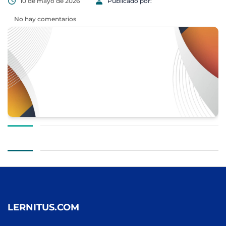
10 de mayo de 2026
Publicado por:
No hay comentarios
LERNITUS.COM